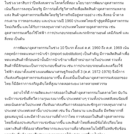
ในช่วงเวลาสิบกว่าปีหลังสงครามโลกครั้งที่สอง นโยบายการพัฒนาอุตสาหกรรม
เน้นเรื่องการลงทุนโดยรัฐ มีการก่อตั้งรัฐวิสาหกิจเพื่อผลิตสินค้าอุตสาหกรรมหลาย
แห่ง สินค้าอุตสาหกรรมที่ผลิตโดยรัฐวิสาหกิจมีอยู่หลายอย่าง เช่น สิ่งทอ น้ำตาล
กระดาษ การทอกระสอบ และประมาณปี 1960 ประเทศไทยเข้าสู่ยุคที่มีอุตสาหกรรม
ใหม่เกิดขึ้น และได้รับการลงทุนจากต่างประเทศในหลายอุตสาหกรรม เช่น
อุตสาหกรรมเครื่องใช้ไฟฟ้า การประกอบรถยนต์และรถจักรยานยนต์ เคมีภัณฑ์ และ
สิ่งทอ เป็นต้น
การพัฒนาอุตสาหกรรมในช่วง 10 ปีแรก ตั้งแต่ ค.ศ. 1960 ถึง ค.ศ. 1969 เน้น
กลยุทธ์การทดแทนการนำเข้า (import substitution) เป็นสำคัญ มีการผลิตสินค้าเพื่อ
ทดแทนสินค้าที่ก่อนหน้านั้นมีการนำเข้ามาเพื่อจำหน่ายภายในประเทศ รวมทั้ง
สินค้าที่มีลักษณะเป็นการประกอบชิ้นส่วน เช่น การประกอบรถยนต์และเครื่องใช้
ไฟฟ้า ต่อมาตั้งแต่ช่วงแผนพัฒนาเศรษฐกิจฉบับที่ 3 (ค.ศ. 1972-1976) จึงมีการ
เริ่มส่งเสริมอุตสาหกรรมส่งออกมากขึ้น ตั้งแต่นั้นเป็นต้นมาอุตสาหกรรมส่งออกของ
ไทย ก็มีอัตราการเจริญเติบโตที่สูงมากตลอดระยะเวลาหลายทศวรรษ
อย่างไรก็ดี การผลิตและการส่งออกในสินค้าอุตสาหกรรมในตลาดโลก นับวัน
จะมีการแข่งขันที่ทวีความรุนแรงมากขึ้น ประเทศต่างๆ รวมทั้งประเทศสังคมนิยมที่
เคยเน้นตลาดในประเทศ เริ่มหันมาส่งเสริมการส่งออกและชักจูงการลงทุนจากต่าง
ประเทศ ประเทศเหล่านี้บางประเทศ เช่น จีน เวียดนาม และอินเดีย มีทรัพยากรที่
อุดมสมบูรณ์ และมีค่าจ้างแรงงานที่ต่ำกว่าไทย การส่งออกในสินค้าอุตสาหกรรม
ไทยจึงต้องประสบกับการแข่งขันมากขึ้น และสินค้าไทยที่เคยมีข้อได้เปรียบโดย
เฉพาะสินค้าที่ต้องอาศัยทรัพยากรและแรงงานที่อาศัยเทคโนโลยีที่ไม่สลับซับซ้อน