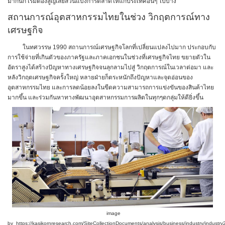
มากนัก เริ่มต้องสูญเสียส่วนแบ่งการตลาดให้แก่ประเทศอื่นๆ ไปบ้าง
สถานการณ์อุตสาหกรรมไทยในช่วง วิกฤตการณ์ทาง
เศรษฐกิจ
ในทศวรรษ 1990 สถานการณ์เศรษฐกิจโลกที่เปลี่ยนแปลงไปมาก ประกอบกับ
การใช้จ่ายที่เกินตัวของภาครัฐและภาคเอกชนในช่วงที่เศรษฐกิจไทย ขยายตัวใน
อัตราสูงได้สร้างปัญหาทางเศรษฐกิจจนลุกลามไปสู่ วิกฤตการณ์ในเวลาต่อมา และ
หลังวิกฤตเศรษฐกิจครั้งใหญ่ หลายฝ่ายก็ตระหนักถึงปัญหาและจุดอ่อนของ
อุตสาหกรรมไทย และการลดน้อยลงในขีดความสามารถการแข่งขันของสินค้าไทย
มากขึ้น และร่วมกันหาทางพัฒนาอุตสาหกรรมการผลิตในทุกๆดกลุ่มให้ดียิ่งขึ้น
image
by_
https://kasikornresearch.com/SiteCollectionDocuments/analysis/business/industry/industry