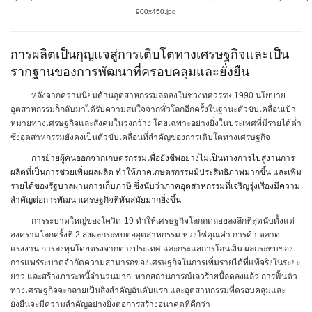
900x450.jpg
การผลิตเป็นกุญแจสู่การเติบโตทางเศรษฐกิจและเป็น
รากฐานของการพัฒนาที่ครอบคลุมและยั่งยืน
หลังจากความนิยมด้านอุตสาหกรรมลดลงในช่วงทศวรรษ 1990 นโยบาย
อุตสาหกรรมก็กลับมาได้รับความสนใจจากทั่วโลกอีกครั้งในฐานะตัวขับเคลื่อนเป้า
หมายทางเศรษฐกิจและสังคมในวงกว้าง โดยเฉพาะอย่างยิ่งในประเทศที่มีรายได้ต่ำ
ซึ่งอุตสาหกรรมยังคงเป็นตัวขับเคลื่อนที่สำคัญของการเติบโตทางเศรษฐกิจ
การย้ายผู้คนออกจากเกษตรกรรมเพื่อยังชีพอย่างไม่เป็นทางการไปสู่งานการ
ผลิตที่เป็นการช่วยเพิ่มผลผลิต ทำให้ภาคเกษตรกรรมมีประสิทธิภาพมากขึ้น และเพิ่ม
รายได้ของรัฐบาลผ่านการเก็บภาษี ซึ่งนับว่าภาคอุตสาหกรรมที่เจริญรุ่งเรืองมีความ
สำคัญต่อการพัฒนาเศรษฐกิจที่ทันสมัยมากยิ่งขึ้น
การระบาดใหญ่ของโควิด-19 ทำให้เศรษฐกิจโลกถดถอยลงลึกที่สุดนับตั้งแต่
สงครามโลกครั้งที่ 2 ส่งผลกระทบต่ออุตสาหกรรม ห่วงโซ่คุณค่า การค้า ตลาด
แรงงาน การลงทุนโดยตรงจากต่างประเทศ และกระแสการโอนเงิน ผลกระทบของ
การแพร่ระบาดจำกัดความสามารถของเศรษฐกิจในการเพิ่มรายได้ที่แท้จริงในระยะ
ยาว และสร้างภาระหนี้จำนวนมาก หากสถานการณ์เลวร้ายนี้ลดลงแล้ว การฟื้นตัว
ทางเศรษฐกิจจะกลายเป็นสิ่งสำคัญอันดับแรก และอุตสาหกรรมที่ครอบคลุมและ
ยั่งยืนจะมีความสำคัญอย่างยิ่งต่อการสร้างอนาคตที่ดีกว่า