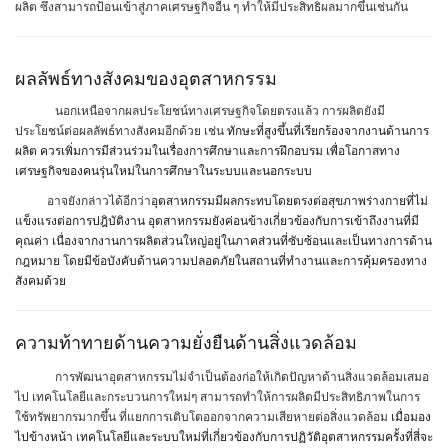
ผลิต ซึ่งสามารถป้อนเข้าสู่ภาคเศรษฐกิจอื่น ๆ ทำให้มีประสิทธิผลมากขึ้นเช่นกัน
ผลลัพธ์ทางสังคมของอุตสาหกรรม
นอกเหนือจากผลประโยชน์ทางเศรษฐกิจโดยตรงแล้ว การผลิตยังมี
ประโยชน์ต่อผลลัพธ์ทางสังคมอีกด้วย เช่น
ทักษะที่สูงขึ้นที่เรียกร้องจากงานด้านการ
ผลิต ควรเพิ่มการมีส่วนร่วมในเรื่องการศึกษาและการฝึกอบรม เพื่อโอกาสทาง
เศรษฐกิจของคนรุ่นใหม่ในการศึกษาในระบบและนอกระบบ
อาจยังกล่าวได้อีกว่า
อุตสาหกรรมมีผลกระทบโดยตรงต่อสุขภาพร่างกายที่ไม่
แข็งแรงต่อการปฎิบัติงาน อุตสาหกรรมยังค่อนข้างเกี่ยวข้องกับการเข้าถึงงานที่มี
คุณค่า เนื่องจากงานการผลิตส่วนใหญ่อยู่ในภาคส่วนที่ซับซ้อนและเป็นทางการด้าน
กฎหมาย โดยมีข้อบังคับด้านความปลอดภัยในสถานที่ทำงานและการคุ้มครองทาง
สังคมด้วย
ความท้าทายด้านความยั่งยืนด้านสิ่งแวดล้อม
การพัฒนาอุตสาหกรรมไม่จำเป็นต้องก่อให้เกิดปัญหาด้านสิ่งแวดล้อมเสมอ
ไป เทคโนโลยีและกระบวนการใหม่ๆ สามารถทำให้การผลิตมีประสิทธิภาพในการ
ใช้ทรัพยากรมากขึ้น ที่แยกการเติบโตออกจากความเสียหายต่อสิ่งแวดล้อม
เมื่อมอง
ไปข้างหน้า เทคโนโลยีและระบบใหม่ที่เกี่ยวข้องกับการปฏิวัติอุตสาหกรรมครั้งที่สี่จะ