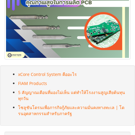
xCore Control System คืออะไร
FIAM Products
5 สัญญาณเตือนที่มองไม่เห็น แต่ทำให้โรงงานสูญเสียต้นทุน
ทุกวัน
โซลูชันโดรนเพื่อภารกิจกู้ภัยและความมั่นคงทางทะเล | โด
รนอุตสาหกรรมสำหรับภาครัฐ