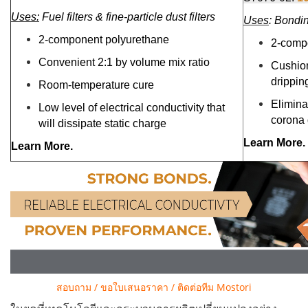
Uses:
Fuel filters & fine-particle dust filters
Uses
: Bondi
2-component polyurethane
2-comp
Convenient 2:1 by volume mix ratio
Cushio
drippin
Room-temperature cure
Elimina
Low level of electrical conductivity that
corona 
will dissipate static charge
Learn More.
Learn More.
สอบถาม / ขอใบเสนอราคา / ติดต่อทีม Mostori