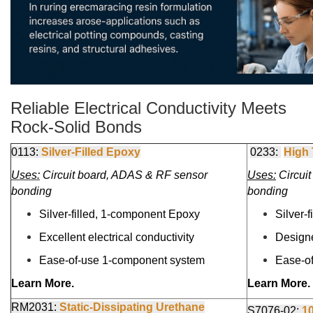
Reliable Electrical Conductivity Meets
Rock-Solid Bonds
0113:
Silver-Filled Epoxy
0233:
High 
Uses:
Circuit board, ADAS & RF sensor
Uses:
Circui
bonding
bonding
Silver-filled, 1-component Epoxy
Silver-
Excellent electrical conductivity
Designe
Ease-of-use 1-component system
Ease-o
Learn More.
Learn More.
RM2031:
Static-Dissipating Urethane
S7076-02:
10