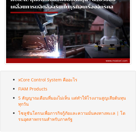
xCore Control System คืออะไร
FIAM Products
5 สัญญาณเตือนที่มองไม่เห็น แต่ทำให้โรงงานสูญเสียต้นทุน
ทุกวัน
โซลูชันโดรนเพื่อภารกิจกู้ภัยและความมั่นคงทางทะเล | โด
รนอุตสาหกรรมสำหรับภาครัฐ