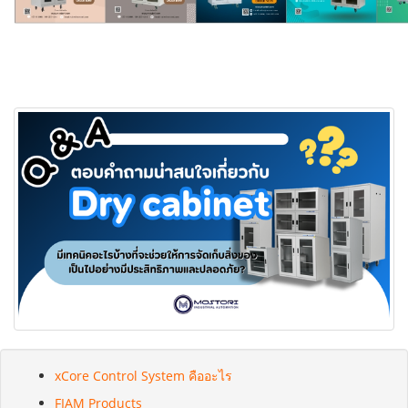
xCore Control System คืออะไร
FIAM Products