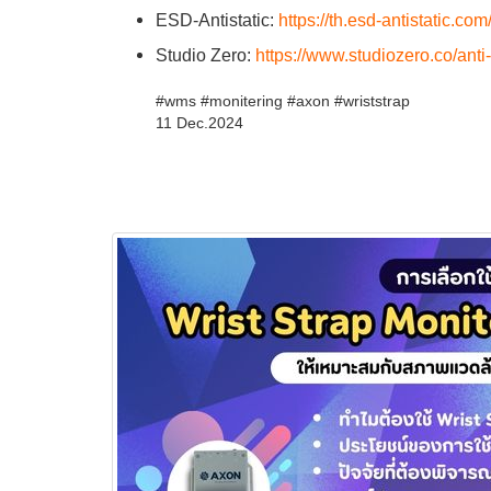
ESD-Antistatic:
https://th.esd-antistatic.c
Studio Zero:
https://www.studiozero.co/anti-s
#wms #monitering #axon #wriststrap
11 Dec.2024