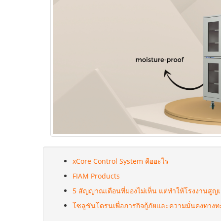
xCore Control System คืออะไร
FIAM Products
5 สัญญาณเตือนที่มองไม่เห็น แต่ทำให้โรงงานสูญเส
โซลูชันโดรนเพื่อภารกิจกู้ภัยและความมั่นคงทา